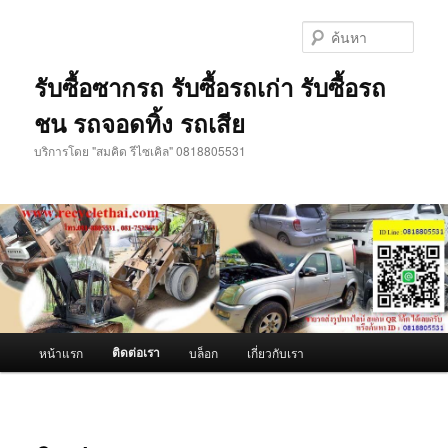
ข้าม
ไป
ค้นหา
ยัง
เนื้อหา
รับซื้อซากรถ รับซื้อรถเก่า รับซื้อรถ
หลัก
ชน รถจอดทิ้ง รถเสีย
บริการโดย "สมคิด รีไซเคิล" 0818805531
เมนู
ติดต่อเรา
หน้าแรก
บล็อก
เกี่ยวกับเรา
หลัก